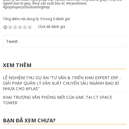
nganh bao bi giay
,
#erp sản xuất bao bì
,
#erpvietnam
,
#giaiphaperpchodoanhnghiep
Tổng điểm nội dung là: 0 trong 0 đánh giá
Click để đánh giá
Tweet
XEM THÊM
LỄ NGHIỆM THU DỰ ÁN “TƯ VẤN & TRIỂN KHAI EXPERT ERP -
GIẢI PHÁP QUẢN LÝ SẢN XUẤT CHUYÊN SÂU NGÀNH BAO BÌ
NHỰA CHO APLAS”
KHAI TRƯƠNG VĂN PHÒNG MỚI CỦA GMC TẠI CT SPACE
TOWER
BẠN ĐÃ XEM CHƯA?