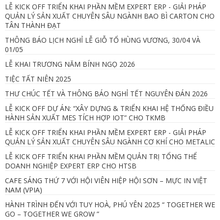
LỄ KICK OFF TRIỂN KHAI PHẦN MỀM EXPERT ERP - GIẢI PHÁP
QUẢN LÝ SẢN XUẤT CHUYÊN SÂU NGÀNH BAO BÌ CARTON CHO
TÂN THÀNH ĐẠT
THÔNG BÁO LỊCH NGHỈ LỄ GIỖ TỔ HÙNG VƯƠNG, 30/04 VÀ
01/05
LỄ KHAI TRƯƠNG NĂM BÍNH NGỌ 2026
TIỆC TẤT NIÊN 2025
THƯ CHÚC TẾT VÀ THÔNG BÁO NGHỈ TẾT NGUYÊN ĐÁN 2026
LỄ KICK OFF DỰ ÁN: “XÂY DỰNG & TRIỂN KHAI HỆ THỐNG ĐIỀU
HÀNH SẢN XUẤT MES TÍCH HỢP IOT” CHO TKMB
LỄ KICK OFF TRIỂN KHAI PHẦN MỀM EXPERT ERP - GIẢI PHÁP
QUẢN LÝ SẢN XUẤT CHUYÊN SÂU NGÀNH CƠ KHÍ CHO METALIC
LỄ KICK OFF TRIỂN KHAI PHẦN MỀM QUẢN TRỊ TỔNG THỂ
DOANH NGHIỆP EXPERT ERP CHO HTSB
CAFE SÁNG THỨ 7 VỚI HỘI VIÊN HIỆP HỘI SƠN – MỰC IN VIỆT
NAM (VPIA)
HÀNH TRÌNH ĐẾN VỚI TUY HOÀ, PHÚ YÊN 2025 “ TOGETHER WE
GO – TOGETHER WE GROW ”