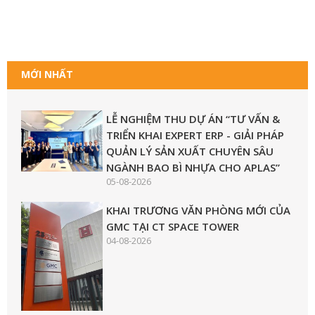
MỚI NHẤT
LỄ NGHIỆM THU DỰ ÁN “TƯ VẤN &
TRIỂN KHAI EXPERT ERP - GIẢI PHÁP
QUẢN LÝ SẢN XUẤT CHUYÊN SÂU
NGÀNH BAO BÌ NHỰA CHO APLAS”
05-08-2026
KHAI TRƯƠNG VĂN PHÒNG MỚI CỦA
GMC TẠI CT SPACE TOWER
04-08-2026