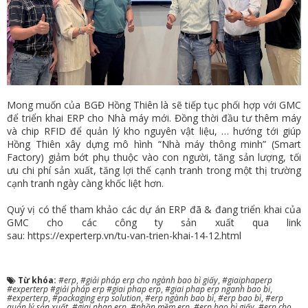
Mong muốn của BGĐ Hồng Thiên là sẽ tiếp tục phối hợp với GMC
để triển khai ERP cho Nhà máy mới. Đồng thời đầu tư thêm máy
và chip RFID để quản lý kho nguyên vật liệu, … hướng tới giúp
Hồng Thiên xây dựng mô hình “Nhà máy thông minh” (Smart
Factory) giảm bớt phụ thuộc vào con người, tăng sản lượng, tối
ưu chi phí sản xuất, tăng lợi thế cạnh tranh trong một thị trường
cạnh tranh ngày càng khốc liệt hơn.
Quý vị có thể tham khảo các dự án ERP đã & đang triển khai của
GMC cho các công ty sản xuất qua link
sau:
https://experterp.vn/tu-van-trien-khai-14-12.html
Từ khóa:
#erp
,
#giải pháp erp cho ngành bao bì giấy
,
#giaiphaperp
#experterp #giải pháp erp #giai phap erp
,
#giai phap erp nganh bao bi
,
#experterp
,
#packaging erp solution
,
#erp ngành bao bì
,
#erp bao bì
,
#erp
quản lý sản xuất
,
#giai phap erp
,
#phần mềm erp
,
#erp bao bì giấy
,
#erp cho