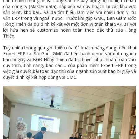
dành nhiều thời gian và công sức để xây dựng bộ dữ liệu chuẩn
của công ty (Master data), sắp xếp và quy hoạch lại các khu vực
sản xuất, kho bãi… và đã tìm hiểu, làm việc với nhiều đơn vị tư
vấn ERP trong và ngoài nước. Trước khi gặp GMC, Ban Giám Đốc
Hồng Thiên đã dự định ký kết với một đơn vị triển khai SAP.B1 với
lời hứa hẹn sẽ customize hoàn toàn theo đặc thù của Hồng
Thiên.
Tuy nhiên thông qua giới thiệu của 01 khách hàng đang triển khai
Expert ERP tại Sài Gòn, GMC đã tiến hành demo với data ngành
bao bì giấy và BGĐ Hồng Thiên đã bị thuyết phục hoàn toàn vào
quy trình, tính năng, báo cáo… của phần mềm Expert ERP trong
việc giải quyết bài toán đặc thù của ngành sản xuất bao bì giấy và
quyết định ký kết hợp đồng với GMC.