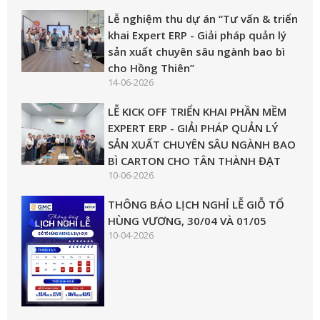
Lễ nghiệm thu dự án “Tư vấn & triển
khai Expert ERP - Giải pháp quản lý
sản xuất chuyên sâu ngành bao bì
cho Hồng Thiên”
14-06-2026
LỄ KICK OFF TRIỂN KHAI PHẦN MỀM
EXPERT ERP - GIẢI PHÁP QUẢN LÝ
SẢN XUẤT CHUYÊN SÂU NGÀNH BAO
BÌ CARTON CHO TÂN THÀNH ĐẠT
10-06-2026
THÔNG BÁO LỊCH NGHỈ LỄ GIỖ TỔ
HÙNG VƯƠNG, 30/04 VÀ 01/05
10-04-2026