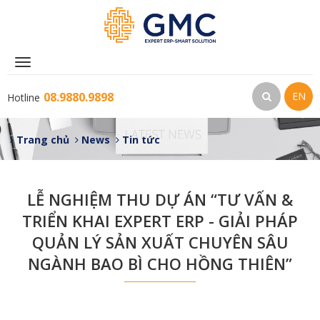
Toggle
navigation
08.9880.9898
EN
Hotline
Trang chủ
News
Tin tức
LỄ NGHIỆM THU DỰ ÁN “TƯ VẤN &
TRIỂN KHAI EXPERT ERP - GIẢI PHÁP
QUẢN LÝ SẢN XUẤT CHUYÊN SÂU
NGÀNH BAO BÌ CHO HỒNG THIÊN”