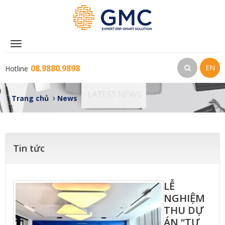
Toggle
navigation
08.9880.9898
EN
Hotline
Trang chủ
News
Tin tức
LỄ
NGHIỆM
THU DỰ
ÁN “TƯ