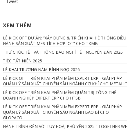
Tweet
XEM THÊM
LỄ KICK OFF DỰ ÁN: “XÂY DỰNG & TRIỂN KHAI HỆ THỐNG ĐIỀU
HÀNH SẢN XUẤT MES TÍCH HỢP IOT” CHO TKMB
THƯ CHÚC TẾT VÀ THÔNG BÁO NGHỈ TẾT NGUYÊN ĐÁN 2026
TIỆC TẤT NIÊN 2025
LỄ KHAI TRƯƠNG NĂM BÍNH NGỌ 2026
LỄ KICK OFF TRIỂN KHAI PHẦN MỀM EXPERT ERP - GIẢI PHÁP
QUẢN LÝ SẢN XUẤT CHUYÊN SÂU NGÀNH CƠ KHÍ CHO METALIC
LỄ KICK OFF TRIỂN KHAI PHẦN MỀM QUẢN TRỊ TỔNG THỂ
DOANH NGHIỆP EXPERT ERP CHO HTSB
LỄ KICK OFF TRIỂN KHAI PHẦN MỀM EXPERT ERP - GIẢI PHÁP
QUẢN LÝ SẢN XUẤT CHUYÊN SÂU NGÀNH BAO BÌ CHO
GLOPACO
HÀNH TRÌNH ĐẾN VỚI TUY HOÀ, PHÚ YÊN 2025 “ TOGETHER WE