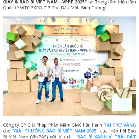
GIẤY & BAO BÌ VIỆT NAM - VPPE 2025"
tại Trung tâm triển lãm
Quốc tế WTC EXPO (TP Thủ Dầu Một, Bình Dương)
Công ty CP Giải Pháp Phần Mềm GMC hân hạnh
TÀI TRỢ VÀNG
cho
“GIẢI THƯỞNG BAO BÌ VIỆT NAM 2025”
của Hiệp hội Bao
Bì Việt Nam (VINPAS) với tiêu chí:
“BAO BÌ XANH VÌ TRÁI ĐẤT