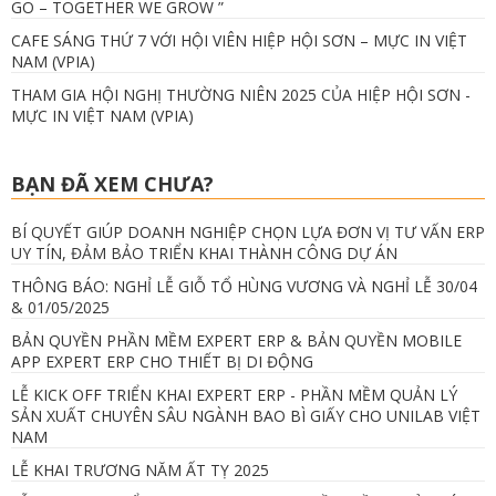
GO – TOGETHER WE GROW ”
CAFE SÁNG THỨ 7 VỚI HỘI VIÊN HIỆP HỘI SƠN – MỰC IN VIỆT
NAM (VPIA)
THAM GIA HỘI NGHỊ THƯỜNG NIÊN 2025 CỦA HIỆP HỘI SƠN -
MỰC IN VIỆT NAM (VPIA)
BẠN ĐÃ XEM CHƯA?
BÍ QUYẾT GIÚP DOANH NGHIỆP CHỌN LỰA ĐƠN VỊ TƯ VẤN ERP
UY TÍN, ĐẢM BẢO TRIỂN KHAI THÀNH CÔNG DỰ ÁN
THÔNG BÁO: NGHỈ LỄ GIỖ TỔ HÙNG VƯƠNG VÀ NGHỈ LỄ 30/04
& 01/05/2025
BẢN QUYỀN PHẦN MỀM EXPERT ERP & BẢN QUYỀN MOBILE
APP EXPERT ERP CHO THIẾT BỊ DI ĐỘNG
LỄ KICK OFF TRIỂN KHAI EXPERT ERP - PHẦN MỀM QUẢN LÝ
SẢN XUẤT CHUYÊN SÂU NGÀNH BAO BÌ GIẤY CHO UNILAB VIỆT
NAM
LỄ KHAI TRƯƠNG NĂM ẤT TỴ 2025