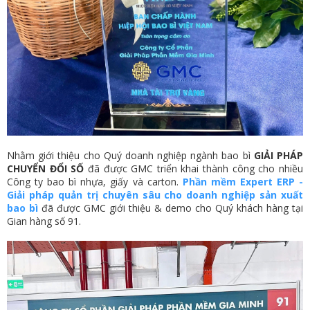
Nhằm giới thiệu cho Quý doanh nghiệp ngành bao bì
GIẢI PHÁP
CHUYỂN ĐỔI SỐ
đã được GMC triển khai thành công cho nhiều
Công ty bao bì nhựa, giấy và carton.
Phần mềm Expert ERP -
Giải pháp quản trị chuyên sâu cho doanh nghiệp sản xuất
bao bì
đã được GMC giới thiệu & demo cho Quý khách hàng tại
Gian hàng số 91.