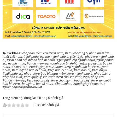
Từ khóa:
các phần mềm erp ở việt nam
,
#erp
,
các công ty phần mềm lớn
nhất việt nam
,
#giải pháp erp cho ngành bao bì giấy
,
#giai phap erp nganh bao
bi
,
#giai phap erp nganh bao bi nhua
,
#giải pháp erp ngành nhựa
,
#giai phpap
erp nganh nhua
,
#phan mem erp nganh bao bi
,
#phần mềm erp ngành bao bì
nhựa
,
#experterp
,
#packaging erp solution
,
#erp ngành bao bì
,
#erp ngành
nhựa
,
#erp nganh bao bi nhua
,
#erp bao bi nhua
,
#erp bao bì
,
#erp nhựa
,
#giải pháp erp nhựa
,
#erp bao bì nhựa mềm
,
#erp ngành bao bì nhựa mềm
,
#erp sản xuất
,
#erp quản lý sản xuất
,
#erp cho sản xuất
,
#giai phap erp
,
#phần mềm erp
,
#erp bao bì giấy
,
#erp cho nganh bao bi giay
,
#erp sản xuất
bao bì
,
#erp cho ngành bao bì nhựa
,
#baobinhua #baobigiay #experterp
#giaiphapchonganhsanxuat
Tổng điểm nội dung là: 0 trong 0 đánh giá
Click để đánh giá