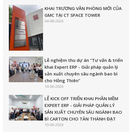
KHAI TRƯƠNG VĂN PHÒNG MỚI CỦA
GMC TẠI CT SPACE TOWER
04-08-2026
Lễ nghiệm thu dự án “Tư vấn & triển
khai Expert ERP - Giải pháp quản lý
sản xuất chuyên sâu ngành bao bì
cho Hồng Thiên”
14-06-2026
LỄ KICK OFF TRIỂN KHAI PHẦN MỀM
EXPERT ERP - GIẢI PHÁP QUẢN LÝ
SẢN XUẤT CHUYÊN SÂU NGÀNH BAO
BÌ CARTON CHO TÂN THÀNH ĐẠT
10-06-2026