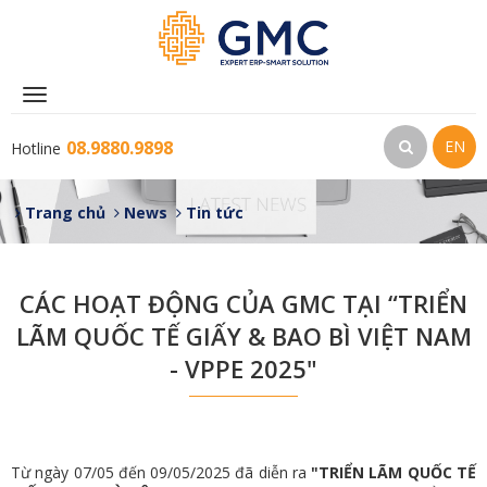
Toggle
navigation
08.9880.9898
EN
Hotline
Trang chủ
News
Tin tức
CÁC HOẠT ĐỘNG CỦA GMC TẠI “TRIỂN
LÃM QUỐC TẾ GIẤY & BAO BÌ VIỆT NAM
- VPPE 2025"
Từ ngày 07/05 đến 09/05/2025 đã diễn ra
"TRIỂN LÃM QUỐC TẾ