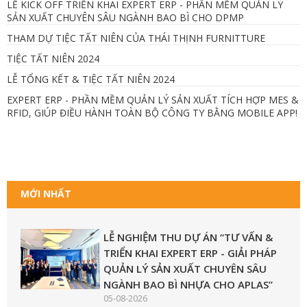
LỄ KICK OFF TRIỂN KHAI EXPERT ERP - PHẦN MỀM QUẢN LÝ
SẢN XUẤT CHUYÊN SÂU NGÀNH BAO BÌ CHO DPMP
THAM DỰ TIỆC TẤT NIÊN CỦA THÁI THỊNH FURNITTURE
TIỆC TẤT NIÊN 2024
LỄ TỔNG KẾT & TIỆC TẤT NIÊN 2024
EXPERT ERP - PHẦN MỀM QUẢN LÝ SẢN XUẤT TÍCH HỢP MES &
RFID, GIÚP ĐIỀU HÀNH TOÀN BỘ CÔNG TY BẰNG MOBILE APP!
MỚI NHẤT
LỄ NGHIỆM THU DỰ ÁN “TƯ VẤN &
TRIỂN KHAI EXPERT ERP - GIẢI PHÁP
QUẢN LÝ SẢN XUẤT CHUYÊN SÂU
NGÀNH BAO BÌ NHỰA CHO APLAS”
05-08-2026