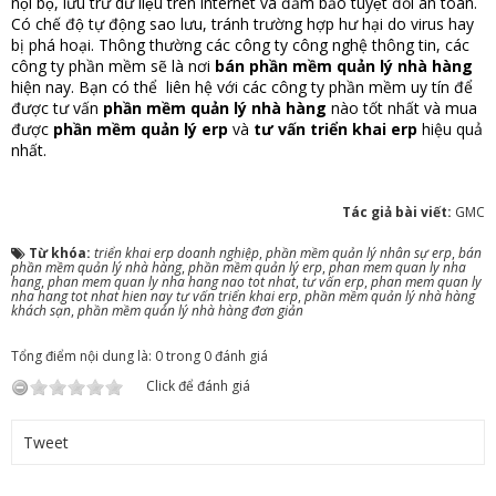
nội bộ, lưu trữ dữ liệu trên internet và đảm bảo tuyệt đối an toàn.
Có chế độ tự động sao lưu, tránh trường hợp hư hại do virus hay
bị phá hoại. Thông thường các công ty công nghệ thông tin, các
công ty phần mềm sẽ là nơi
bán
phần mềm quản lý nhà hàng
hiện nay. Bạn có thể liên hệ với các công ty phần mềm uy tín để
được tư vấn
phần mềm quản lý nhà hàng
nào tốt nhất và mua
được
phần mềm quản lý erp
và
tư vấn triển khai erp
hiệu quả
nhất.
Tác giả bài viết:
GMC
Từ khóa:
triển khai erp doanh nghiệp
,
phần mềm quản lý nhân sự erp
,
bán
phần mềm quản lý nhà hàng
,
phần mềm quản lý erp
,
phan mem quan ly nha
hang
,
phan mem quan ly nha hang nao tot nhat
,
tư vấn erp
,
phan mem quan ly
nha hang tot nhat hien nay tư vấn triển khai erp
,
phần mềm quản lý nhà hàng
khách sạn
,
phần mềm quản lý nhà hàng đơn giản
Tổng điểm nội dung là: 0 trong 0 đánh giá
Click để đánh giá
Tweet