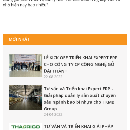
nhỏ hiện nay bao nhiêu?
MỚI NHẤT
LỄ KICK OFF TRIỂN KHAI EXPERT ERP
CHO CÔNG TY CP CÔNG NGHỆ GỖ
ĐẠI THÀNH
22-08-2022
Tư vấn và Triển khai Expert ERP -
Giải pháp quản lý sản xuất chuyên
sâu ngành bao bì nhựa cho TKMB
Group
24-04-2022
TƯ VẤN VÀ TRIỂN KHAI GIẢI PHÁP