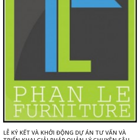
LỄ KÝ KẾT VÀ KHỞI ĐỘNG DỰ ÁN TƯ VẤN VÀ
TRIỂN KHAI GIẢI PHÁP QUẢN LÝ CHUYÊN SÂU