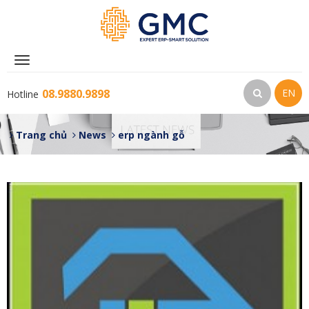
Toggle
navigation
08.9880.9898
EN
Hotline
Trang chủ
News
erp ngành gỗ