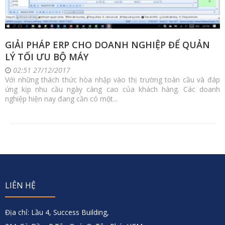
GIẢI PHÁP ERP CHO DOANH NGHIỆP ĐỂ QUẢN
LÝ TỐI ƯU BỘ MÁY
02:51 27/12/2017
Với những thách thức hòa nhập vào thị trường toàn cầu và đáp
ứng kịp nhu cầu ngày càng cao của khách hàng. Các doanh
nghiệp hiện nay đang cần có một...
LIÊN HỆ
Địa chỉ: Lầu 4, Success Building,