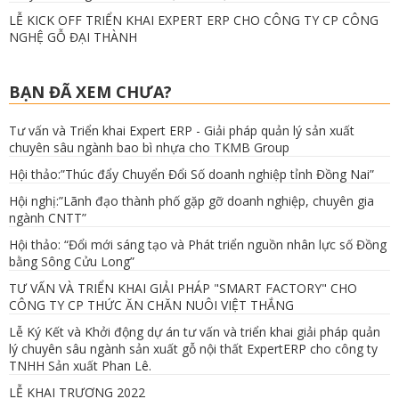
LỄ KICK OFF TRIỂN KHAI EXPERT ERP CHO CÔNG TY CP CÔNG
NGHỆ GỖ ĐẠI THÀNH
BẠN ĐÃ XEM CHƯA?
Tư vấn và Triển khai Expert ERP - Giải pháp quản lý sản xuất
chuyên sâu ngành bao bì nhựa cho TKMB Group
Hội thảo:”Thúc đẩy Chuyển Đổi Số doanh nghiệp tỉnh Đồng Nai”
Hội nghị:”Lãnh đạo thành phố gặp gỡ doanh nghiệp, chuyên gia
ngành CNTT”
Hội thảo: “Đổi mới sáng tạo và Phát triển nguồn nhân lực số Đồng
bằng Sông Cửu Long”
TƯ VẤN VÀ TRIỂN KHAI GIẢI PHÁP "SMART FACTORY" CHO
CÔNG TY CP THỨC ĂN CHĂN NUÔI VIỆT THẮNG
Lễ Ký Kết và Khởi động dự án tư vấn và triển khai giải pháp quản
lý chuyên sâu ngành sản xuất gỗ nội thất ExpertERP cho công ty
TNHH Sản xuất Phan Lê.
LỄ KHAI TRƯƠNG 2022