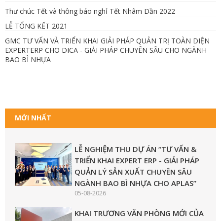
Thư chúc Tết và thông báo nghỉ Tết Nhâm Dần 2022
LỄ TỔNG KẾT 2021
GMC TƯ VẤN VÀ TRIỂN KHAI GIẢI PHÁP QUẢN TRỊ TOÀN DIỆN
EXPERTERP CHO DICA - GIẢI PHÁP CHUYÊN SÂU CHO NGÀNH
BAO BÌ NHỰA
MỚI NHẤT
LỄ NGHIỆM THU DỰ ÁN “TƯ VẤN &
TRIỂN KHAI EXPERT ERP - GIẢI PHÁP
QUẢN LÝ SẢN XUẤT CHUYÊN SÂU
NGÀNH BAO BÌ NHỰA CHO APLAS”
05-08-2026
KHAI TRƯƠNG VĂN PHÒNG MỚI CỦA