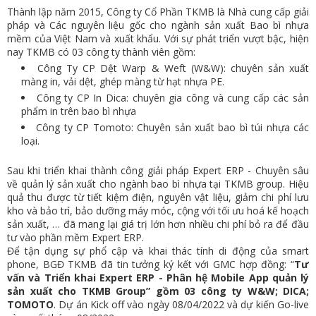
Thành lập năm 2015, Công ty Cổ Phần TKMB là Nhà cung cấp giải
pháp và Các nguyên liệu gốc cho ngành sản xuất Bao bì nhựa
mềm của Việt Nam và xuất khẩu. Với sự phát triển vượt bậc, hiện
nay TKMB có 03 công ty thành viên gồm:
Công Ty CP Dệt Warp & Weft (W&W): chuyên sản xuất
màng in, vải dệt, ghép màng từ hạt nhựa PE.
Công ty CP In Dica: chuyên gia công và cung cấp các sản
phẩm in trên bao bì nhựa
Công ty CP Tomoto: Chuyên sản xuất bao bì túi nhựa các
loại.
Sau khi triển khai thành công giải pháp Expert ERP - Chuyên sâu
về quản lý sản xuất cho ngành bao bì nhựa tại TKMB group. Hiệu
quả thu được từ tiết kiệm điện, nguyên vật liệu, giảm chi phí lưu
kho và bảo trì, bảo dưỡng máy móc, cộng với tối ưu hoá kế hoạch
sản xuất, … đã mang lại giá trị lớn hơn nhiều chi phí bỏ ra để đầu
tư vào phần mềm Expert ERP.
Để tận dụng sự phổ cập và khai thác tính di động của smart
phone, BGĐ TKMB đã tin tưởng ký kết với GMC hợp đồng: “
Tư
vấn và Triển khai Expert ERP - Phân hệ Mobile App quản lý
sản xuất cho TKMB Group”
gồm 03 công ty W&W; DICA;
TOMOTO
. Dự án Kick off vào ngày 08/04/2022 và dự kiến Go-live