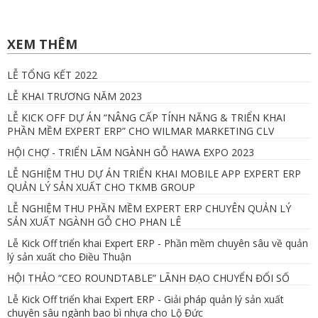
XEM THÊM
LỄ TỔNG KẾT 2022
LỄ KHAI TRƯƠNG NĂM 2023
LỄ KICK OFF DỰ ÁN “NÂNG CẤP TÍNH NĂNG & TRIỂN KHAI
PHẦN MỀM EXPERT ERP” CHO WILMAR MARKETING CLV
HỘI CHỢ - TRIỂN LÃM NGÀNH GỖ HAWA EXPO 2023
LỄ NGHIỆM THU DỰ ÁN TRIỂN KHAI MOBILE APP EXPERT ERP
QUẢN LÝ SẢN XUẤT CHO TKMB GROUP
LỄ NGHIỆM THU PHẦN MỀM EXPERT ERP CHUYÊN QUẢN LÝ
SẢN XUẤT NGÀNH GỖ CHO PHAN LÊ
Lễ Kick Off triển khai Expert ERP - Phần mềm chuyên sâu về quản
lý sản xuất cho Điều Thuận
HỘI THẢO “CEO ROUNDTABLE” LÃNH ĐẠO CHUYỂN ĐỔI SỐ
Lễ Kick Off triển khai Expert ERP - Giải pháp quản lý sản xuất
chuyên sâu ngành bao bì nhựa cho Lộ Đức