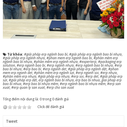
Từ khóa:
#giải pháp erp ngành bao bì
,
#giải pháp erp ngành bao bì nhựa
,
#giải pháp erp ngành nhựa
,
#phan mem erp nganh bao bi
,
#phần mềm erp
ngành bao bì nhựa
,
#phần mềm erp ngành nhựa
,
#experterp
,
#packaging erp
solution
,
#erp nganh bao bi
,
#erp ngành nhựa
,
#erp ngành bao bì nhựa
,
#erp
bao bì nhựa
,
#erp bao bì
,
#erp nganh det
,
#giải pháp erp ngành dệt
,
#phan
mem erp nganh det
,
#phần mềm erp ngành sợi
,
#erp nganh soi
,
#erp nhựa
,
#phần mềm erp nhựa
,
#giải pháp erp nhựa
,
#erp soi
,
#erp det
,
#giải pháp erp
sợi
,
#giải pháp erp dệt
,
erp ngành bao bì nhựa
,
erp bao bi nhua
,
giai phap erp
bao bi nhua
,
#erp bao bì nhựa mềm
,
#erp ngành bao bì nhựa mềm
,
#erp san
xuat
,
#erp quan ly san xuat
,
#erp cho san xuat
Tổng điểm nội dung là: 0 trong 0 đánh giá
Click để đánh giá
Tweet