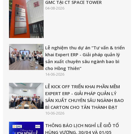
GMC TẠI CT SPACE TOWER
04-08-2026
Lễ nghiệm thu dự án “Tư vấn & triển
khai Expert ERP - Giải pháp quản lý
sản xuất chuyên sâu ngành bao bì
cho Hồng Thiên”
14-06-2026
LỄ KICK OFF TRIỂN KHAI PHẦN MỀM
EXPERT ERP - GIẢI PHÁP QUẢN LÝ
SẢN XUẤT CHUYÊN SÂU NGÀNH BAO
BÌ CARTON CHO TÂN THÀNH ĐẠT
10-06-2026
THÔNG BÁO LỊCH NGHỈ LỄ GIỖ TỔ
HÙNG VƯƠNG, 30/04 VÀ 01/05