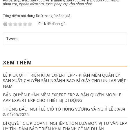
#experterp
,
#erp sản xuất
,
#erp quản lý sản xuất
,
#erp cho sản xuất
,
#giai
phap erp
,
#phần mềm erp
,
#giai phap erp cho phan phoi
Tổng điểm nội dung là: 0 trong 0 đánh giá
Click để đánh giá
Tweet
XEM THÊM
LỄ KICK OFF TRIỂN KHAI EXPERT ERP - PHẦN MỀM QUẢN LÝ
SẢN XUẤT CHUYÊN SÂU NGÀNH BAO BÌ GIẤY CHO UNILAB VIỆT
NAM
BẢN QUYỀN PHẦN MỀM EXPERT ERP & BẢN QUYỀN MOBILE
APP EXPERT ERP CHO THIẾT BỊ DI ĐỘNG
THÔNG BÁO: NGHỈ LỄ GIỖ TỔ HÙNG VƯƠNG VÀ NGHỈ LỄ 30/04
& 01/05/2025
BÍ QUYẾT GIÚP DOANH NGHIỆP CHỌN LỰA ĐƠN VỊ TƯ VẤN ERP
UY TÍN, ĐẢM BẢO TRIỂN KHAI THÀNH CÔNG DỰ ÁN