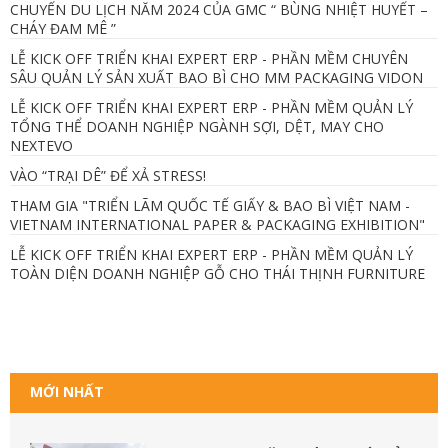
CHUYẾN DU LỊCH NĂM 2024 CỦA GMC “ BÙNG NHIỆT HUYẾT –
CHÁY ĐAM MÊ ”
LỄ KICK OFF TRIỂN KHAI EXPERT ERP - PHẦN MỀM CHUYÊN
SÂU QUẢN LÝ SẢN XUẤT BAO BÌ CHO MM PACKAGING VIDON
LỄ KICK OFF TRIỂN KHAI EXPERT ERP - PHẦN MỀM QUẢN LÝ
TỔNG THỂ DOANH NGHIỆP NGÀNH SỢI, DỆT, MAY CHO
NEXTEVO
VÀO “TRẠI DÊ” ĐỂ XẢ STRESS!
THAM GIA "TRIỂN LÃM QUỐC TẾ GIẤY & BAO BÌ VIỆT NAM -
VIETNAM INTERNATIONAL PAPER & PACKAGING EXHIBITION"
LỄ KICK OFF TRIỂN KHAI EXPERT ERP - PHẦN MỀM QUẢN LÝ
TOÀN DIỆN DOANH NGHIỆP GỖ CHO THÁI THỊNH FURNITURE
MỚI NHẤT