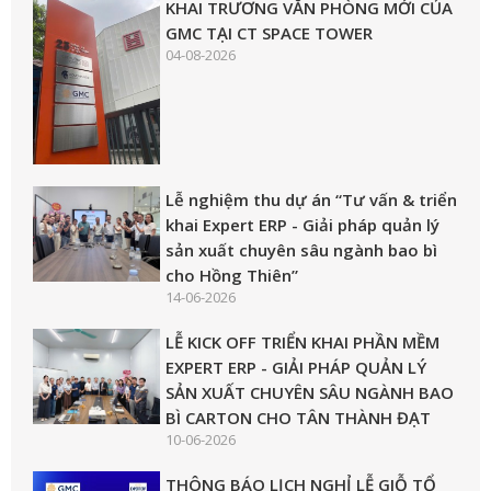
KHAI TRƯƠNG VĂN PHÒNG MỚI CỦA
GMC TẠI CT SPACE TOWER
04-08-2026
Lễ nghiệm thu dự án “Tư vấn & triển
khai Expert ERP - Giải pháp quản lý
sản xuất chuyên sâu ngành bao bì
cho Hồng Thiên”
14-06-2026
LỄ KICK OFF TRIỂN KHAI PHẦN MỀM
EXPERT ERP - GIẢI PHÁP QUẢN LÝ
SẢN XUẤT CHUYÊN SÂU NGÀNH BAO
BÌ CARTON CHO TÂN THÀNH ĐẠT
10-06-2026
THÔNG BÁO LỊCH NGHỈ LỄ GIỖ TỔ