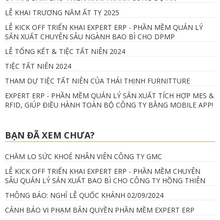
LỄ KHAI TRƯƠNG NĂM ẤT TỴ 2025
LỄ KICK OFF TRIỂN KHAI EXPERT ERP - PHẦN MỀM QUẢN LÝ
SẢN XUẤT CHUYÊN SÂU NGÀNH BAO BÌ CHO DPMP
LỄ TỔNG KẾT & TIỆC TẤT NIÊN 2024
TIỆC TẤT NIÊN 2024
THAM DỰ TIỆC TẤT NIÊN CỦA THÁI THỊNH FURNITTURE
EXPERT ERP - PHẦN MỀM QUẢN LÝ SẢN XUẤT TÍCH HỢP MES &
RFID, GIÚP ĐIỀU HÀNH TOÀN BỘ CÔNG TY BẰNG MOBILE APP!
BẠN ĐÃ XEM CHƯA?
CHĂM LO SỨC KHOẺ NHÂN VIÊN CÔNG TY GMC
LỄ KICK OFF TRIỂN KHAI EXPERT ERP - PHẦN MỀM CHUYÊN
SÂU QUẢN LÝ SẢN XUẤT BAO BÌ CHO CÔNG TY HỒNG THIÊN
THÔNG BÁO: NGHỈ LỄ QUỐC KHÁNH 02/09/2024
CẢNH BÁO VI PHẠM BẢN QUYỀN PHẦN MỀM EXPERT ERP