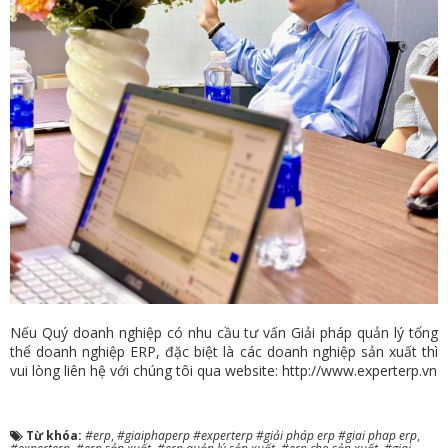
Nếu Quý doanh nghiệp có nhu cầu tư vấn Giải pháp quản lý tổng
thể doanh nghiệp ERP, đặc biệt là các doanh nghiệp sản xuất thì
vui lòng liên hệ với chúng tôi qua website:
http://www.experterp.vn
Từ khóa:
#erp
,
#giaiphaperp #experterp #giải pháp erp #giai phap erp
,