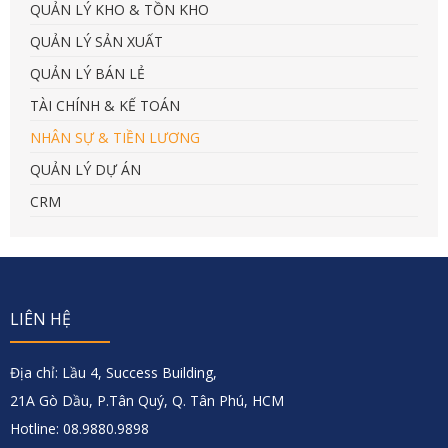
QUẢN LÝ KHO & TỒN KHO
QUẢN LÝ SẢN XUẤT
QUẢN LÝ BÁN LẺ
TÀI CHÍNH & KẾ TOÁN
NHÂN SỰ & TIỀN LƯƠNG
QUẢN LÝ DỰ ÁN
CRM
LIÊN HỆ
Địa chỉ: Lầu 4, Success Building,
21A Gò Dầu, P.Tân Quý, Q. Tân Phú, HCM
Hotline: 08.9880.9898